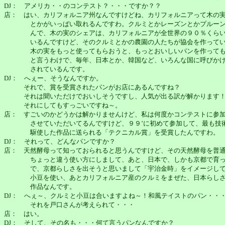
DJ： アメリカ・・のコンテスト？・・・ですか？？
店： はい、カリフォルニア州なんですけどね、カリフォルニアって木の
とかがいっぱい取れるんですわ。クルミとかレーズンとかプルーン
んで、木の実のシェアは、カリフォルニアが全世界の９０％くらい
いるんですけど、そのクルミとかの農園の人たちが協会を作ってい
木の実をもっと使ってもらおうと、もっとおいしいパンを作っても
と言うわけで、毎年、日本とか、韓国など、いろんな国に呼びかけ
されているんです。
DJ： へぇー、そうなんですか。
それで、賞を受賞されたパンがお店にあるんですね？
それは聞いただけでおいしそうですし、人気が出る訳が解かります
それにしてもすっごいですね～。
店： すごいのかどうかは解かりませんけど、私は何度かコンテストに参
させていただいてるんですけど、９９’に初めて参加して、最も技
駆使した作品に送られる「テクニカル賞」を受賞したんですわ。
DJ： それって、どんなパンですか？
店： 天然酵母って知っておられると思うんですけど、その天然酵母を普
ちょっと違う使い方にしまして、あと、日本で、しかも京都で育っ
で、京都らしさを出そうと思いまして「宇治金時」をイメージして
小豆を使い、あとカリフォルニア産のクルミをまぜた、日本らしさ
作品なんです。
DJ： へぇ～、クルミと小豆は合いますよね～！和風テイストのパン・・
それを戸口さんが考えられて・・・
店： はい。
DJ： そして、その名も・・・何て言うパンなんですか？