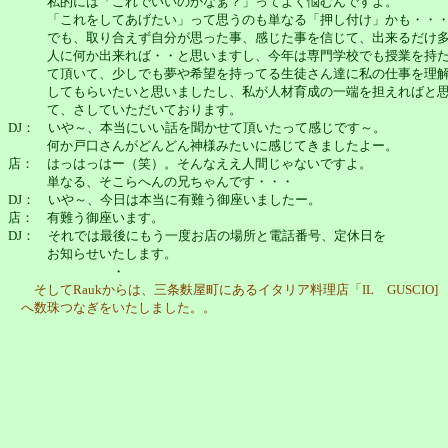
私的には「これでいいのかなぁ？」ってよく悩むんですよ。
「これをしてあげたい」って思うのも単なる「押し付け」かも・・・
でも、取り合えず自分が思った事、感じた事を信じて、出来るだけ多
人に何か出来れば・・と思いますし、今年は専門学校でも授業を持
て頂いて、少しでも夢や希望を持ってる生徒さん達に私の仕事を理
してもらいたいと思いましたし、私が人材育成の一端を担えればと
て、さしていただいております。
DJ： いや～、本当にいい話を聞かせて頂いたって感じです～。
何か戸口さんがどんどん神様みたいに感じてきましたよー。
店： はっはっはー（笑）。そんなええ人間じゃないですよ。
単なる、そこらへんの兄ちゃんです・・・
DJ： いや～、今日は本当に有難う御座いましたー。
店： 有難う御座います。
DJ： それでは最後にもう一度お店の場所と電話番号、定休日を
お知らせいたします。
・
そしてRaukからは、三条麩屋町にあるイタリア料理店「IL GUSCIO]
へ数珠つなぎをいたしました。。