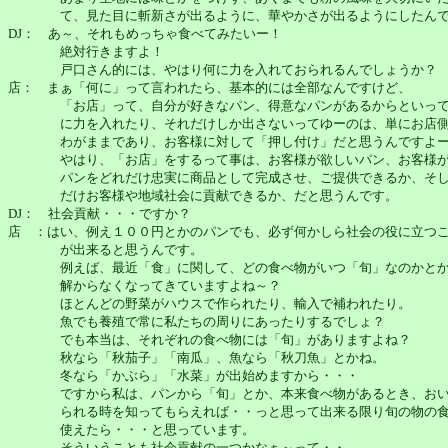
て、見た目に斬新さが出るように、華やかさが出るようにしたんで
DJ： あ～、それもめっちゃ食べてみたいー！
絶対行きますよ！
戸口さん的には、やはり何に力を入れておられるんでしょうか？
店： まぁ「何に」って言われたら、基本的には全部なんですけど、
「お店」って、自分が好きなパン、得意なパンがあるからといって
に力を入れたり、それだけしか出さないってゆーのは、単にお店
わがままであり、お客様に対して「押し付け」だと思うんですよ
やはり、「お店」をするって事は、お客様が欲しいパン、お客様が
パンをどれだけ忠実に商品として完成させ、ご提供できるか、そし
だけお客様や地域社会に貢献できるか、だと思うんです。
DJ： 社会貢献・・・ですか？
店 ：はい、例え１００円とかのパンでも、必ず何かしら社会の役に立つ
が出来ると思うんです。
例えば、最近「食」に関して、どの食べ物がいつ「旬」なのかと
解からなくなってきていますよね～？
ほとんどの野菜がハウスで作られたり、輸入で補われたり。
魚でも養殖で常に私たちの周りにあったりするでしょ？
でも本当は、それぞれの食べ物には「旬」がありますよね？
秋なら「秋茄子」「南瓜」、魚なら「秋刀魚」とかね。
冬なら「かぶら」「水菜」が出始めますから・・・
ですから私は、パンから「旬」とか、本来食べ物があるとき、おい
られる時を知ってもらえれば・・っと思って出来る限り旬の物の食
使えたら・・・と思っています。
そういうことも社会貢献の一つかなぁ～って・・