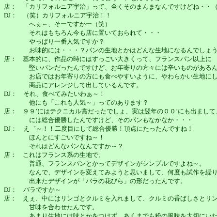
店： 「カリフォルニア宇治」って、全くそのまんまなんですけどね・・
DJ： （笑）カリフォルニア宇治！！
へぇ～、そーですかー（笑）
それはもちろん今も店に置いておられて・・・
やっぱり一番人気ですか？
お味的には・・・？パンの生地とかはどんな生地になるんでしょ
店： 基本的に、作品の時にはすっごい大きくって、フランスパン以上に
堅いパンだったんですけど、お年寄りの方々には辛いものがある
お店ではお年寄りの方にも食べやすいように、やわらかい生地に
商品にアレンジして出しているんです。
DJ： それ、食べてみたいわぁ～！
他にも「これも人気～」ってのあります？
店： ９９’にはテクニカル賞だったでしょ、実は翌年の００’にも出まして
には総合優勝したんですけど、そのパンもなかなか・・・
DJ： え゛～！！二度目にして総合優勝！頂点にたったんですね！
ほんとにすごいですね～！
それはどんなパンなんですか～？
店： これはフランス系の生地で、
普通、フランスパンとかってデザインがシンプルですよね～。
なんで、デザインを変えてみようと思いまして、何度も試作を繰り
出来たデザインが「バラの花びら」の形だったんです。
DJ： バラですか～
店： えぇ、中にはリンゴとクルミを入れまして、クルミの香ばしさとリ
甘味を合わせたんです。
あまり生地には味とかをつけず、あくまでも粉の風味を大切にいた