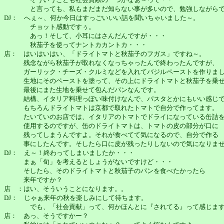
と言っても、私もまだまだ知らない事が多いので、勉強しながらで
DJ： へぇ～、何か今日はすっごいいい話を聞いちゃいました～。
チョット感動ですぅ。
あっ！そして、小耳にはさんだんですが・・・
秋茄子を使ってナントカカントカ・・・
店： はいはいはい、「ドライトマトと秋茄子のフガス」ですね～。
残念ながら秋茄子が取れなくなっちゃったんで終わったんですが、
ガーリック・チーズ・クルミなどを入れてバジルペーストを作りまし
生地にそのペーストを塗って、その上にドライトマトと秋茄子を乗せ
最後にまた生地を乗せて包んだパンなんです。
結構、イタリア料理っぽい味付けなんで、パスタとかにもいい感じで
もちろんドライトマトは京都で取れたトマトで自分で作ってます。
たいていのお店では、イタリアのトマトでドライになっている缶詰
使用するのですが、缶のドライトマトは、トマトの皮の部分が口に
残ってしまうんですよ。それが食べてて気になるので、自分で作る
事にしたんです。そしたら口に皮が残ったりしないので気になりませ
DJ： え～！終わってしまいましたか・・・
まぁ「旬」を考えるとしょうがないですけど・・・
そしたら、そのドライトマトと秋茄子のパンを食べたかったら
来年ですか？
店 ：はい、そういうことになります。。
DJ： じゃぁ来年の秋を楽しみにして待ちます。
でも、「社会貢献」って、何かほんとに『されてる』って感じます
店： あっ、そうですかー？