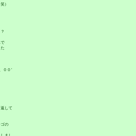
（笑）
う？
んで
した
、００’
返して
ンゴの
しまし