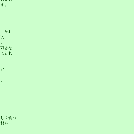
す。
、それ
側の
ー。
好きな
てどれ
こと
か、
しく食べ
材を