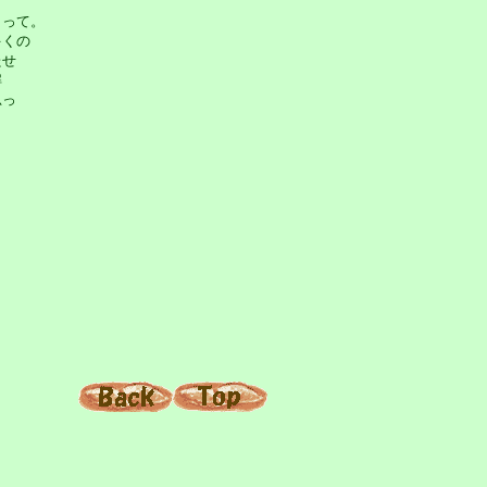
って。
くの
たせ
解
思っ