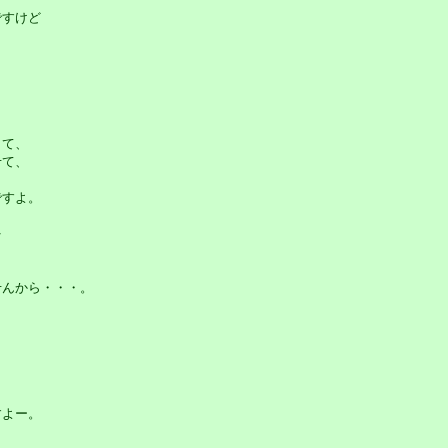
すけど
て、
て、
すよ。
を
んから・・・。
よー。