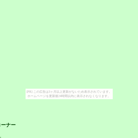
[PR] この広告は3ヶ月以上更新がないため表示されています。
ホームページを更新後24時間以内に表示されなくなります。
ーナー
。