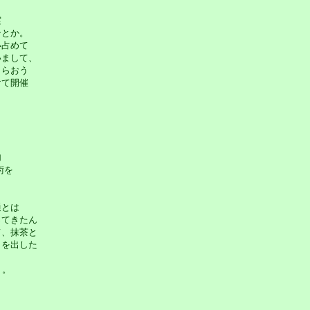
実
とか。
占めて
まして、
らおう
て開催
！
加
術を
通とは
てきたん
、抹茶と
を出した
・。