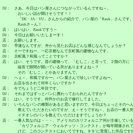
DJ： さあ、今日はパン屋さんにつながっているんですね～。
おいしい話が聞けそうです！！
「DE・JA・VU」さんからの紹介で、パン屋の「Rauk」さんです
Raukさ～ん！
店： はいはい、Raukですう～
DJ： 今日はお願いいたしまーす！
店： お願いします。
DJ： 早速なんですが、外から見たお店はどんな感じなんでしょうか？
店： そーですねー、一応京都なんで京町風の建物なんです。
DJ： 京町風？和風ってことですか？
店： はい、そうです。昔の建物って、「むしこ」と言って、２階の方に
縦長で隙間が開いている所がありますよね～？
その「むしこ」とかありますんで。
DJ： へぇ～、和風ですかー。パン屋さんで珍しいですよねー。
お店を出されて何年くらいですか？
店： 今でちょうど二年目です。
DJ： それまではずっとパンに携わっておられたんですか？
店： はい、そうです。何件かのお店で修行してました。
DJ： いろんなパンの種類があると思いますので、今日はちょっとそのへ
教えていただきたいのですが、え～そうですね～、お店の一番人
イチオシのパンを教えていただけますでしょうか？
店： 一番人気なのは・・・、アメリカのカリフォルニア州が主催してい
「カリフォルニア・ウォルナッツ・コンテスト」が毎年開催され
けど、このコンテストにおいてですね、９９’に受賞した作品です